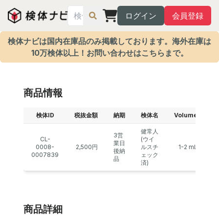
ログイン
会員登録
検体ナビは国内在庫品のみ掲載しております。海外在庫は
10万検体以上！お問い合わせはこちらまで。
商品情報
検体ID
税抜金額
納期
検体名
Volume
濃
健常人
3営
CL-
(ウイ
業日
0008-
2,500円
ルスチ
1-2 mL
後納
0007839
ェック
品
済)
商品詳細