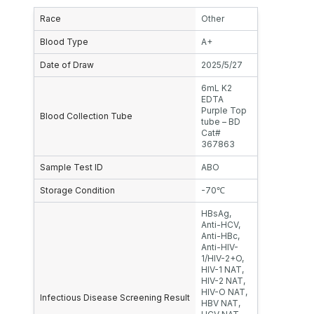
Race
Other
Blood Type
A+
Date of Draw
2025/5/27
6mL K2
EDTA
Purple Top
Blood Collection Tube
tube – BD
Cat#
367863
Sample Test ID
ABO
Storage Condition
-70℃
HBsAg,
Anti-HCV,
Anti-HBc,
Anti-HIV-
1/HIV-2+O,
HIV-1 NAT,
HIV-2 NAT,
HIV-O NAT,
Infectious Disease Screening Result
HBV NAT,